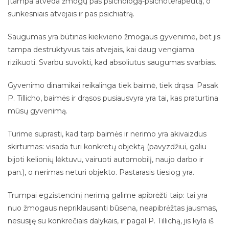
įtampa atveda žmogų pas psichologą-psichoterapeutą, o
sunkesniais atvejais ir pas psichiatrą.
Saugumas yra būtinas kiekvieno žmogaus gyvenime, bet jis
tampa destruktyvus tais atvejais, kai daug vengiama
rizikuoti. Svarbu suvokti, kad absoliutus saugumas svarbias.
Gyvenimo dinamikai reikalinga tiek baimė, tiek drąsa. Pasak
P. Tillicho, baimės ir drąsos pusiausvyra yra tai, kas praturtina
mūsų gyvenimą.
Turime suprasti, kad tarp baimės ir nerimo yra akivaizdus
skirtumas: visada turi konkretų objektą (pavyzdžiui, galiu
bijoti kelionių lėktuvu, vairuoti automobilį, naujo darbo ir
pan.), o nerimas neturi objekto. Pastarasis tiesiog yra.
Trumpai egzistencinį nerimą galime apibrėžti taip: tai yra
nuo žmogaus nepriklausanti būsena, neapibrėžtas jausmas,
nesusiję su konkrečiais dalykais, ir pagal P. Tillichą, jis kyla iš