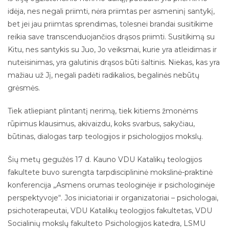
idėja, nes negali priimti, nėra priimtas per asmeninį santykį,
bet jei jau priimtas sprendimas, tolesnei brandai susitikime
reikia save transcenduojančios drąsos priimti. Susitikimą su
Kitu, nes santykis su Juo, Jo veiksmai, kurie yra atleidimas ir
nuteisinimas, yra galutinis drąsos būti šaltinis. Niekas, kas yra
mažiau už Jį, negali padėti radikalios, begalinės nebūtų
grėsmės.
Tiek atliepiant plintantį nerimą, tiek kitiems žmonėms
rūpimus klausimus, akivaizdu, koks svarbus, sakyčiau,
būtinas, dialogas tarp teologijos ir psichologijos mokslų.
Šių metų gegužės 17 d. Kauno VDU ​​Katalikų teologijos
fakultete buvo surengta tarpdisciplininė mokslinė-praktinė
konferencija „Asmens orumas teologinėje ir psichologinėje
perspektyvoje“. Jos iniciatoriai ir organizatoriai – psichologai,
psichoterapeutai, VDU Katalikų teologijos fakultetas, VDU
Socialinių mokslų fakulteto Psichologijos katedra, LSMU