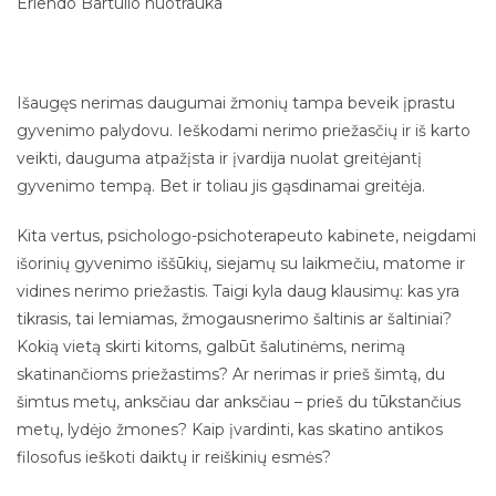
Erlendo Bartulio nuotrauka
Išaugęs nerimas daugumai žmonių tampa beveik įprastu
gyvenimo palydovu. Ieškodami nerimo priežasčių ir iš karto
veikti, dauguma atpažįsta ir įvardija nuolat greitėjantį
gyvenimo tempą. Bet ir toliau jis gąsdinamai greitėja.
Kita vertus, psichologo-psichoterapeuto kabinete, neigdami
išorinių gyvenimo iššūkių, siejamų su laikmečiu, matome ir
vidines nerimo priežastis. Taigi kyla daug klausimų: kas yra
tikrasis, tai lemiamas, žmogausnerimo šaltinis ar šaltiniai?
Kokią vietą skirti kitoms, galbūt šalutinėms, nerimą
skatinančioms priežastims? Ar nerimas ir prieš šimtą, du
šimtus metų, anksčiau dar anksčiau – prieš du tūkstančius
metų, lydėjo žmones? Kaip įvardinti, kas skatino antikos
filosofus ieškoti daiktų ir reiškinių esmės?