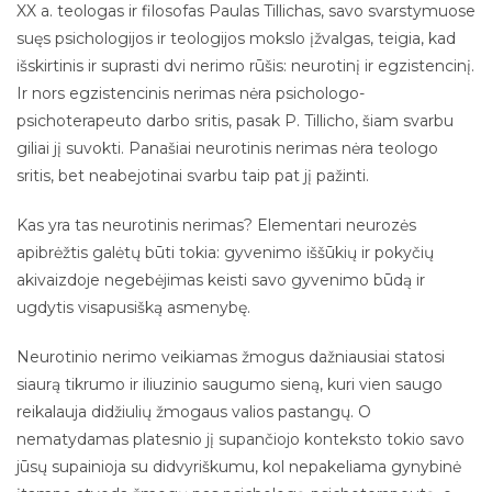
XX a. teologas ir filosofas Paulas Tillichas, savo svarstymuose
suęs psichologijos ir teologijos mokslo įžvalgas, teigia, kad
išskirtinis ir suprasti dvi nerimo rūšis: neurotinį ir egzistencinį.
Ir nors egzistencinis nerimas nėra psichologo-
psichoterapeuto darbo sritis, pasak P. Tillicho, šiam svarbu
giliai jį suvokti. Panašiai neurotinis nerimas nėra teologo
sritis, bet neabejotinai svarbu taip pat jį pažinti.
Kas yra tas neurotinis nerimas? Elementari neurozės
apibrėžtis galėtų būti tokia: gyvenimo iššūkių ir pokyčių
akivaizdoje negebėjimas keisti savo gyvenimo būdą ir
ugdytis visapusišką asmenybę.
Neurotinio nerimo veikiamas žmogus dažniausiai statosi
siaurą tikrumo ir iliuzinio saugumo sieną, kuri vien saugo
reikalauja didžiulių žmogaus valios pastangų. O
nematydamas platesnio jį supančiojo konteksto tokio savo
jūsų supainioja su didvyriškumu, kol nepakeliama gynybinė