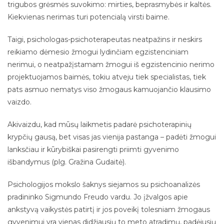
trigubos grėsmės suvokimo: mirties, beprasmybės ir kaltės.
Kiekvienas nerimas turi potencialą virsti baime.
Taigi, psichologas-psichoterapeutas neatpažins ir neskirs
reikiamo dėmesio žmogui lydinčiam egzistenciniam
nerimui, o neatpažįstamam žmogui iš egzistencinio nerimo
projektuojamos baimės, tokiu atveju tiek specialistas, tiek
pats asmuo nematys viso žmogaus kamuojančio klausimo
vaizdo.
Akivaizdu, kad mūsų laikmetis padarė psichoterapinių
krypčių gausą, bet visas jas vienija pastanga – padėti žmogui
lanksčiau ir kūrybiškai pasirengti priimti gyvenimo
išbandymus (plg. Gražina Gudaitė).
Psichologijos mokslo šaknys siejamos su psichoanalizės
pradininko Sigmundo Freudo vardu. Jo įžvalgos apie
ankstyvą vaikystės patirtį ir jos poveikį tolesniam žmogaus
gyvenimui yra vienas didžiausių to meto atradimų, padėjusių