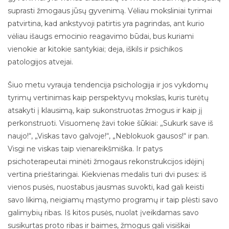
suprasti žmogaus jūsų gyvenimą. Vėliau moksliniai tyrimai
patvirtina, kad ankstyvoji patirtis yra pagrindas, ant kurio
vėliau išaugs emocinio reagavimo būdai, bus kuriami
vienokie ar kitokie santykiai; deja, iškils ir psichikos
patologijos atvejai.
Šiuo metu vyrauja tendencija psichologija ir jos vykdomų
tyrimų vertinimas kaip perspektyvų mokslas, kuris turėtų
atsakyti į klausimą, kaip sukonstruotas žmogus ir kaip jį
perkonstruoti. Visuomenę žavi tokie šūkiai: „Sukurk save iš
naujo!“, „Viskas tavo galvoje!“, „Neblokuok gausos!“ ir pan.
Visgi ne viskas taip vienareikšmiška. Ir patys
psichoterapeutai minėti žmogaus rekonstrukcijos idėjinį
vertina prieštaringai. Kiekvienas medalis turi dvi puses: iš
vienos pusės, nuostabus jausmas suvokti, kad gali keisti
savo likimą, neigiamų mąstymo programų ir taip plėsti savo
galimybių ribas. Iš kitos pusės, nuolat įveikdamas savo
susikurtas proto ribas ir baimes, žmogus gali visiškai