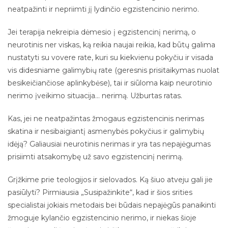
neatpažinti ir nepriimti jį lydinčio egzistencinio nerimo.
Jei terapija nekreipia dėmesio į egzistencinį nerimą, o
neurotinis ner viskas, ką reikia naujai reikia, kad būtų galima
nustatyti su vovere rate, kuri su kiekvienu pokyčiu ir visada
vis didesniame galimybių rate (geresnis prisitaikymas nuolat
besikeičiančiose aplinkybėse), tai ir siūloma kaip neurotinio
nerimo įveikimo situacija… nerimą. Užburtas ratas.
Kas, jei ne neatpažintas žmogaus egzistencinis nerimas
skatina ir nesibaigiantį asmenybės pokyčius ir galimybių
idėją? Galiausiai neurotinis nerimas ir yra tas nepajėgumas
prisiimti atsakomybę už savo egzistencinį nerimą.
Grįžkime prie teologijos ir sielovados. Ką šiuo atveju gali jie
pasiūlyti? Pirmiausia „Susipažinkite“, kad ir šios srities
specialistai jokiais metodais bei būdais nepajėgūs panaikinti
žmoguje kylančio egzistencinio nerimo, ir niekas šioje