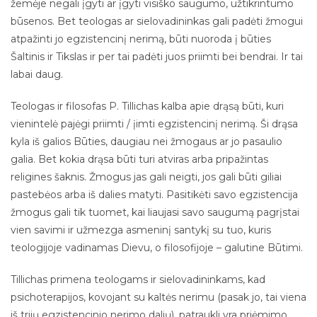
žemėje negali įgyti ar įgyti visiško saugumo, užtikrintumo
būsenos. Bet teologas ar sielovadininkas gali padėti žmogui
atpažinti jo egzistencinį nerimą, būti nuoroda į būties
Šaltinis ir Tikslas ir per tai padėti juos priimti bei bendrai. Ir tai
labai daug.
Teologas ir filosofas P. Tillichas kalba apie drąsą būti, kuri
vienintelė pajėgi priimti / įimti egzistencinį nerimą. Ši drąsa
kyla iš galios Būties, daugiau nei žmogaus ar jo pasaulio
galia. Bet kokia drąsa būti turi atviras arba pripažintas
religines šaknis. Žmogus jas gali neigti, jos gali būti giliai
pastebėos arba iš dalies matyti. Pasitikėti savo egzistencija
žmogus gali tik tuomet, kai liaujasi savo saugumą pagrįstai
vien savimi ir užmezga asmeninį santykį su tuo, kuris
teologijoje vadinamas Dievu, o filosofijoje – galutine Būtimi.
Tillichas primena teologams ir sielovadininkams, kad
psichoterapijos, kovojant su kaltės nerimu (pasak jo, tai viena
iš trijų egzistencinio nerimo dalių), patraukli yra priėmimo